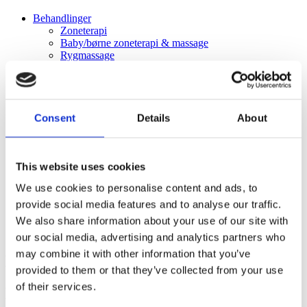
Behandlinger
Zoneterapi
Baby/børne zoneterapi & massage
Rygmassage
Gua Sha Massage
Øreakupunktur
Acces Bars behandling
Cupping
NADA Øreakupunktur
Consent
Details
About
Laser Rygestop
Alle behandlinger
Priser
This website uses cookies
Om
Kontakt
We use cookies to personalise content and ads, to
Tidsreservation
provide social media features and to analyse our traffic.
Cupping
We also share information about your use of our site with
our social media, advertising and analytics partners who
may combine it with other information that you’ve
Behandlinger
provided to them or that they’ve collected from your use
of their services.
Moderne lindring med dybe rødder