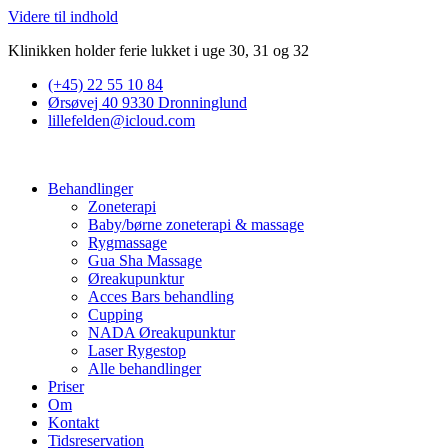
Videre til indhold
Klinikken holder ferie lukket i uge 30, 31 og 32
(+45) 22 55 10 84
Ørsøvej 40 9330 Dronninglund
lillefelden@icloud.com
Behandlinger
Zoneterapi
Baby/børne zoneterapi & massage
Rygmassage
Gua Sha Massage
Øreakupunktur
Acces Bars behandling
Cupping
NADA Øreakupunktur
Laser Rygestop
Alle behandlinger
Priser
Om
Kontakt
Tidsreservation